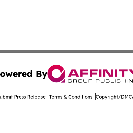
owered By
ubmit Press Release
Terms & Conditions
Copyright/DMCA
 dba Affinity Group Publishing & Lifestyle Daily New Ham
Cookie Settings / Your Privacy Choices