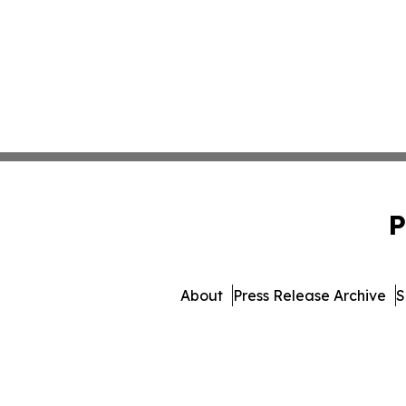
P
About
Press Release Archive
S
© 1995-2026 Newsmatics Inc.