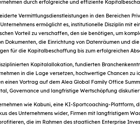
ernehmen durch erfolgreiche und effiziente Kapitalbesch
eiderte Vermittlungsdienstleistungen in den Bereichen Priv
s Unternehmens ermöglicht es, institutionelle Disziplin mit
chen Vorteil zu verschaffen, den sie benötigen, um kompl
von Dokumenten, die Einrichtung von Datenräumen und die O
en für die Kapitalbeschaffung bis zum erfolgreichen Absc
isziplinierten Kapitalallokation, fundierten Branchenken
rnehmen in die Lage versetzen, hochwertige Chancen zu i
n einen Vortrag auf dem Alea Global Family Office Summit
ital, Governance und langfristige Wertschöpfung diskutier
ernehmen wie Kabuni, eine KI-Sportcoaching-Plattform, di
kus des Unternehmens wider, Firmen mit langfristigem Wa
rofitieren, die im Rahmen des staatlichen Enterprise Inv