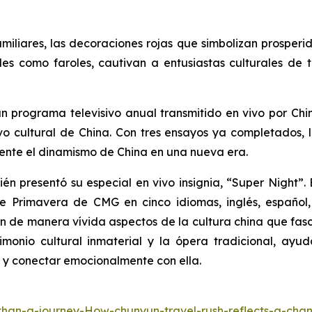
miliares, las decoraciones rojas que simbolizan prosperi
ales como faroles, cautivan a entusiastas culturales d
n programa televisivo anual transmitido en vivo por Chi
vo cultural de China. Con tres ensayos ya completados
mente el dinamismo de China en una nueva era.
n presentó su especial en vivo insignia, “Super Night”
 Primavera de CMG en cinco idiomas, inglés, español, 
 de manera vívida aspectos de la cultura china que fascin
rimonio cultural inmaterial y la ópera tradicional, a
a y conectar emocionalmente con ella.
han-a-journey-How-chunyun-travel-rush-reflects-a-cha