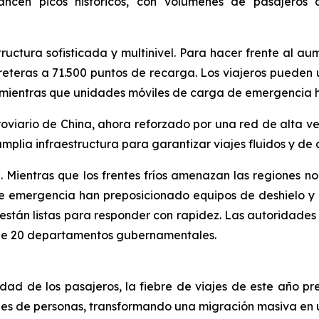
lcancen picos históricos, con volúmenes de pasajeros
ructura sofisticada y multinivel. Para hacer frente al aume
eteras a 71.500 puntos de recarga. Los viajeros pueden
, mientras que unidades móviles de carga de emergencia h
roviario de China, ahora reforzado por una red de alta vel
plia infraestructura para garantizar viajes fluidos y de
Mientras que los frentes fríos amenazan las regiones nort
 emergencia han preposicionado equipos de deshielo y 
s, están listas para responder con rapidez. Las autoridade
 de 20 departamentos gubernamentales.
d de los pasajeros, la fiebre de viajes de este año pre
nes de personas, transformando una migración masiva en 