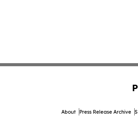
P
About
Press Release Archive
S
© 1995-2026 Newsmatics Inc.